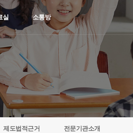
료실
소통방
제도법적근거
전문기관소개