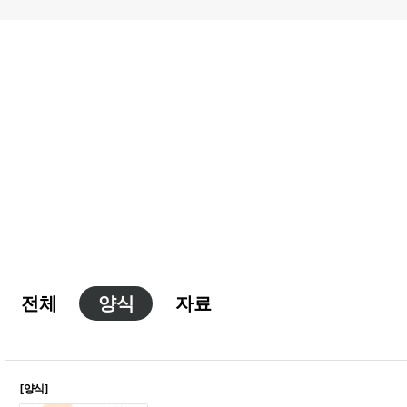
전체
양식
자료
[양식]