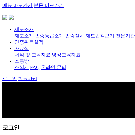
메뉴 바로가기
본문 바로가기
제도소개
제도소개
인증등급소개
인증절차
제도법적근거
전문기관
인증취득실적
자료실
서식 및 교육자료
영상교육자료
소통방
소식지
FAQ
온라인 문의
로그인
회원가입
로그인